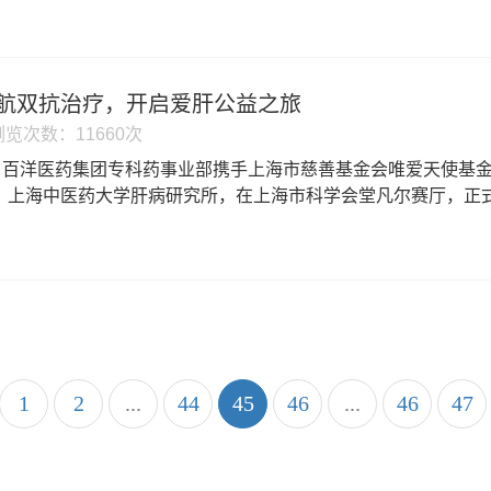
航双抗治疗，开启爱肝公益之旅
浏览次数：11660次
午，百洋医药集团专科药事业部携手上海市慈善基金会唯爱天使基
、上海中医药大学肝病研究所，在上海市科学会堂凡尔赛厅，正式
化瘀片的公益行动。
1
2
...
44
45
46
...
46
47