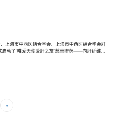
金、上海市中西医结合学会、上海市中西医结合学会肝
启动了“唯爱天使爱肝之旅”慈善赠药——向肝纤维化
»