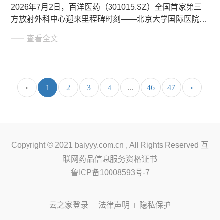
2026年7月2日，百洋医药（301015.SZ）全国首家第三
方放射外科中心迎来里程碑时刻——北京大学国际医院
ZAP-X放射外科治疗中心完成首例治疗，一名肺癌脑转移
查看全文
患者全程无创完成脑部病灶精准放疗，全程无不适。这标
志着ZAP-X火星舟放射外科机器人（以下简称“ZAP-X”）
正式进入规模化临床应用阶段，真正为国内超百万脑肿瘤
患者带来更精准安全的创新治疗方案。
«
1
2
3
4
...
46
47
»
Copyright © 2021 baiyyy.com.cn , All Rights Reserved 互
联网药品信息服务资格证书
鲁ICP备10008593号-7
云之家登录
法律声明
隐私保护