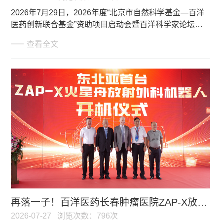
2026年7月29日，2026年度“北京市自然科学基金—百洋
医药创新联合基金”资助项目启动会暨百洋科学家论坛在
北京百洋医药科研成果转化基地隆重举行。北京市科委、
查看全文
中关村管委会党组成员、副主任张金辉，门头沟区区委常
委、副区长曹子扬，百洋医药集团董事长付钢，总裁、董
事宋青，科研管理副总裁李丽华等领导和嘉宾，以及51个
获资助项目的科研团队代表共同参会，围绕基础研究创
新、临床需求转化及产业发展等议题展开交流，共同推动
科研力量与产业资源深度融合。
再落一子！百洋医药长春肿瘤医院ZAP-X放射外科治疗中心正式开机
2026-07-27
浏览次数：796次