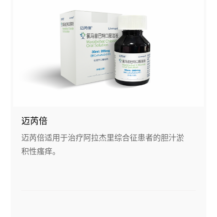
迈芮倍
迈芮倍适用于治疗阿拉杰里综合征患者的胆汁淤
积性瘙痒。