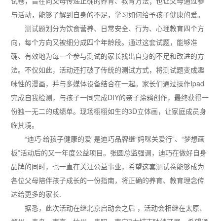
试卷，旨在向父母传递正确的养育、教育方法；也让父母通过参
与活动，能够了解到自身的不足，学习如何给予孩子健康的爱。
测试题划分为饮食营养、日常安全、行为、心理教育四个方
向，每个方向又被细分成四个年龄段。通过这套试题，能够准
确、有效地为每一个参与测试的家长找出自身的不足和改进的方
法。不仅如此，活动还打破了传统的测试方式，将测试题变成趣
味性的漫画，并与多媒体设备结合在一起。家长们通过操作Ipad
完成自我检测，与孩子一同完成DIY的亲子涂鸦创作，最终获得一
份独一无二的成绩单。现场栩栩如生的3D立体画，让家庭成员身
临其境。
“迪巧·给孩子健康的爱”是迪巧品牌继“妈咪关爱行”、“梦想画
板”活动后的又一年度公益项目。张圆总监强调，迪巧在做好自身
品牌的同时，也一直在关注公益事业，希望这套测试卷能够成为
各位父母陪伴孩子成长的一份指南，将正确的养育、教育理念传
达给更多的家长.
据悉，此次活动在继北京启动会之后 ，活动会相继在太原、