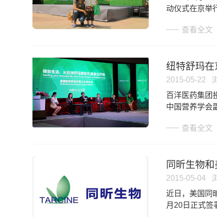
动仪式在京举
华、迪巧品牌
查看全文
纽特舒玛在
2015-05-22
百洋医药集团投
中国营养学会
克大学医学中心
查看全文
同昕生物和美
2015-05-04
​近日，美国同昕生
月20日正式签
系列和POC Me