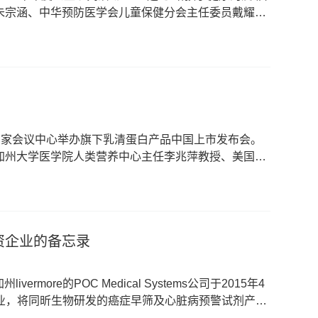
朱宗涵、中华预防医学会儿童保健分会主任委员戴耀
中国国家会议中心举办旗下乳清蛋白产品中国上市发布会。
加州大学医学院人类营养中心主任李兆萍教授、美国杜
科陈伟教授，及百余位嘉宾共同出席了本次活动。
立合资企业的备忘录
more的POC Medical Systems公司于2015年4
资企业，将同昕生物研发的癌症早筛及心脏病预警试剂产品