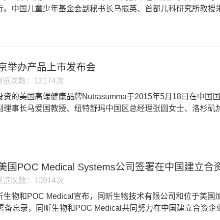
行。中国儿童少年基金会副秘书长乌振英、首都儿科研究所教授
市场部总监张圆出席了本次活动。
京举办产品上市发布会
浏览次数：12174次
资的美国高端健康品牌Nutrasumma于2015年5月18日在
副理事长马爱国教授、纽特舒玛中国区总经理张圆女士、洛杉矶
医学教授William J. Evans、北京协和医院肠外肠内营养
国POC Medical Systems公司签署在中国建
浏览次数：10914次
物和POC Medical宣布，同昕生物技术有限公司和位于美国加州liver
署备忘录，同昕生物和POC Medical共同努力在中国建立合
dica先进的Pandora CDx 平台技术结合起来。