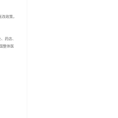
医改政策，
企、药店、
国整体医