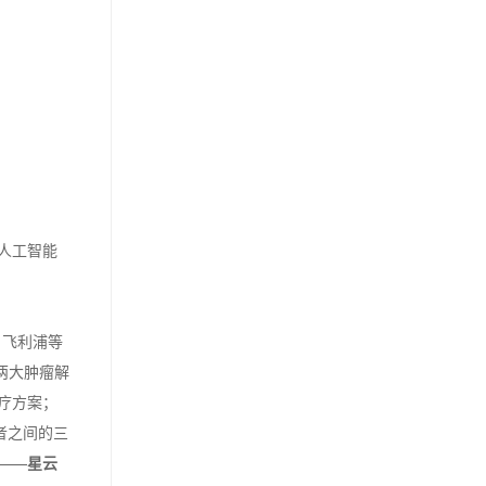
，人工智能
、飞利浦等
两大肿瘤解
疗方案；
者之间的三
——
星云