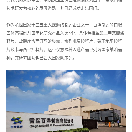
技术研发为核心的发展道路，并已经成功走出国门。
作为承担国家十三五重大课题的制药企业之一，百洋制药的口服
固体高端制剂国际化研究产品入选5个，具体包括盐酸二甲双胍缓
释片、盐酸度洛西汀肠溶胶囊、格列吡嗪控释片、硝苯地平控释
片及卡马西平控释片。这不仅意味着入选产品已列为国家战略品
种，其研究团队也已晋入国家队序列。